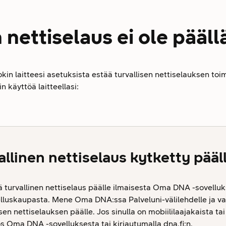
 nettiselaus ei ole pääll
jokin laitteesi asetuksista estää turvallisen nettiselauksen to
n käyttöä laitteellasi:
llinen nettiselaus kytketty pääl
ä turvallinen nettiselaus päälle ilmaisesta Oma DNA -sovelluk
elluskaupasta. Mene Oma DNA:ssa Palveluni-välilehdelle ja vali
sen nettiselauksen päälle. Jos sinulla on mobiililaajakaista tai
s Oma DNA -sovelluksesta tai kirjautumalla dna.fi:n.