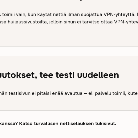
s toimii vain, kun käytät nettiä ilman suojattua VPN-yhteyttä
sa huijaussivustoilta, jolloin sinun ei tarvitse ottaa VPN-yhte
utokset, tee testi uudelleen
n testisivun ei pitäisi enää avautua – eli palvelu toimii, kute
kanssa? Katso turvallisen nettiselauksen tukisivut.