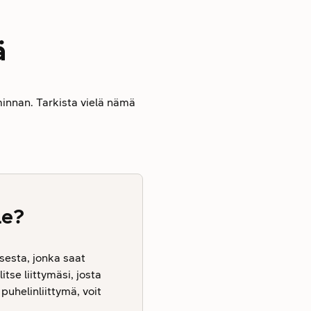
ä
iminnan. Tarkista vielä nämä
le?
sesta, jonka saat
tse liittymäsi, josta
 puhelinliittymä, voit