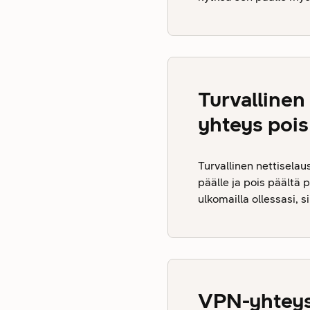
Turvallinen
yhteys pois
Turvallinen nettiselau
päälle ja pois päältä 
ulkomailla ollessasi, s
VPN-yhteys 