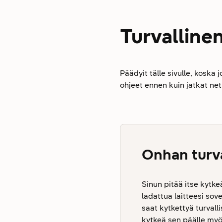
Turvallinen
Päädyit tälle sivulle, koska 
ohjeet ennen kuin jatkat neti
Onhan turva
Sinun pitää itse kytke
ladattua laitteesi sov
saat kytkettyä turvalli
kytkeä sen päälle myö