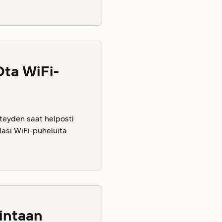
Ota WiFi-
hteyden saat helposti
lasi WiFi-puheluita
intaan