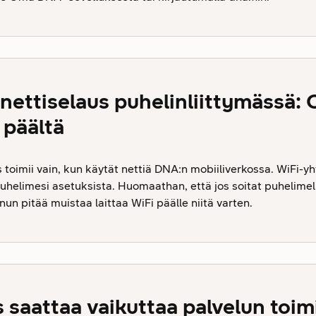
 nettiselaus puhelinliittymässä: 
 päältä
s toimii vain, kun käytät nettiä DNA:n mobiiliverkossa. WiFi-y
puhelimesi asetuksista. Huomaathan, että jos soitat puhelimel
inun pitää muistaa laittaa WiFi päälle niitä varten.
saattaa vaikuttaa palvelun toim